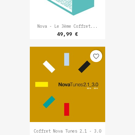
Nova - Le 3ème Coffret...
Prix
49,99 €
favorite_border
Coffret Nova Tunes 2.1 - 3.0