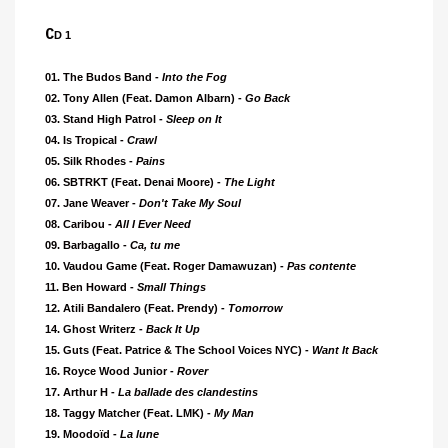
C
D 1
01. The Budos Band -
Into the Fog
02. Tony Allen (Feat. Damon Albarn) -
Go Back
03. Stand High Patrol -
Sleep on It
04. Is Tropical -
Crawl
05. Silk Rhodes -
Pains
06. SBTRKT (Feat. Denai Moore) -
The Light
07. Jane Weaver -
Don't Take My Soul
08. Caribou -
All I Ever Need
09. Barbagallo -
Ca, tu me
10. Vaudou Game (Feat. Roger Damawuzan) -
Pas contente
11. Ben Howard -
Small Things
12. Atili Bandalero (Feat. Prendy) -
Tomorrow
14. Ghost Writerz -
Back It Up
15. Guts (Feat. Patrice & The School Voices NYC) -
Want It Back
16. Royce Wood Junior -
Rover
17. Arthur H -
La ballade des clandestins
18. Taggy Matcher (Feat. LMK) -
My Man
19. Moodoïd -
La lune