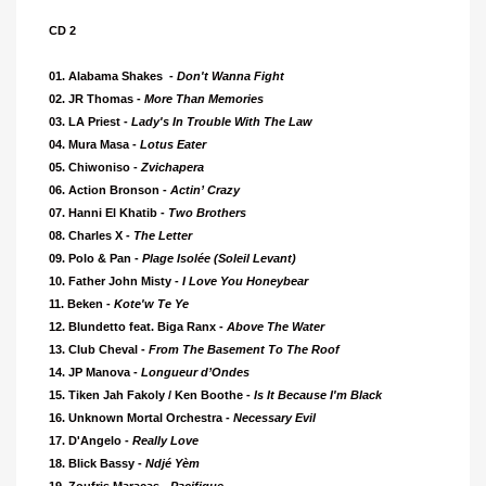
CD 2
01. Alabama Shakes -
Don't Wanna Fight
02. JR Thomas -
More Than Memories
03. LA Priest -
Lady's In Trouble With The Law
04. Mura Masa -
Lotus Eater
05. Chiwoniso -
Zvichapera
06. Action Bronson -
Actin’ Crazy
07. Hanni El Khatib -
Two Brothers
08. Charles X -
The Letter
09. Polo & Pan -
Plage Isolée (Soleil Levant)
10. Father John Misty -
I Love You Honeybear
11. Beken -
Kote'w Te Ye
12. Blundetto feat. Biga Ranx -
Above The Water
13. Club Cheval -
From The Basement To The Roof
14. JP Manova -
Longueur d’Ondes
15. Tiken Jah Fakoly / Ken Boothe -
Is It Because I'm Black
16. Unknown Mortal Orchestra -
Necessary Evil
17. D'Angelo -
Really Love
18. Blick Bassy -
Ndjé Yèm