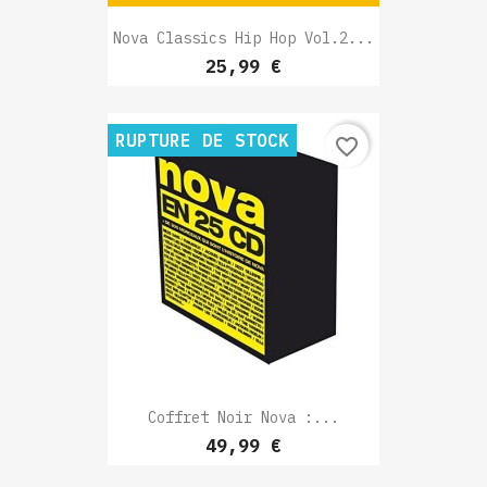
Nova Classics Hip Hop Vol.2...
Prix
25,99 €
RUPTURE DE STOCK
favorite_border
Coffret Noir Nova :...
Prix
49,99 €