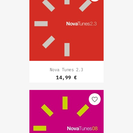
Nova Tunes 2.3
Prix
14,99 €
favorite_border