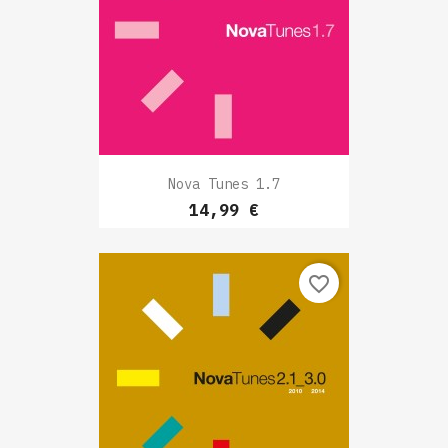
Nova Tunes 1.7
Prix
14,99 €
favorite_border