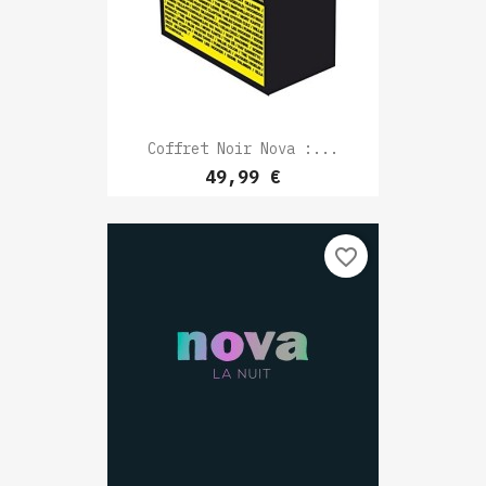
Coffret Noir Nova :...
Prix
49,99 €
favorite_border