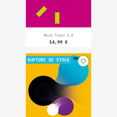
Nova Tunes 0.8
Prix
14,99 €
RUPTURE DE STOCK
favorite_border