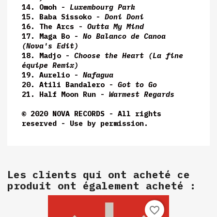
14. Omoh -
Luxembourg Park
15. Baba Sissoko -
Doni Doni
16. The Arcs -
Outta My Mind
17. Maga Bo -
No Balanco de Canoa
(Nova's Edit)
18. Madjo -
Choose the Heart (La fine
équipe Remix)
19. Aurelio -
Nafagua
20. Atili Bandalero -
Got to Go
21. Half Moon Run -
Warmest Regards
© 2020 NOVA RECORDS - All rights
reserved - Use by permission.
Les clients qui ont acheté ce
produit ont également acheté :
favorite_border