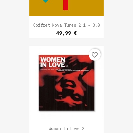
Coffret Nova Tunes 2.1 - 3.0
Prix
49,99 €
favorite_border
Women In Love 2