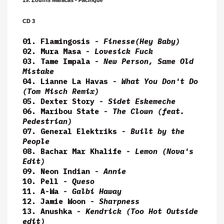
19. Zoufris Maracas -
Pacifique
CD 3
01.
Flamingosis -
Finesse(Hey Baby)
02. Mura Masa -
Lovesick Fuck
03. Tame Impala -
New Person, Same Old
Mistake
04. Lianne La Havas -
What You Don't Do
(Tom Misch Remix)
05. Dexter Story -
Sidet Eskemeche
06. Maribou State -
The Clown (feat.
Pedestrian)
07. General Elektriks -
Built by the
People
08. Bachar Mar Khalife -
Lemon (Nova's
Edit)
09. Neon Indian -
Annie
10. Pell -
Queso
11. A-Wa -
Galbi Haway
12. Jamie Woon -
Sharpness
13. Anushka -
Kendrick (Too Hot Outside
edit)