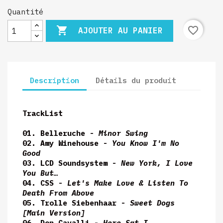
Quantité

favorite_border
AJOUTER AU PANIER
Description
Détails du produit
TrackList
01. Belleruche -
Minor Swing
02. Amy Winehouse -
You Know I'm No
Good
03. LCD Soundsystem -
New York, I Love
You But…
04. CSS -
Let's Make Love & Listen To
Death From Above
05. Trolle Siebenhaar -
Sweet Dogs
[Main Version]
06. Don Cavalli -
Here Sat I