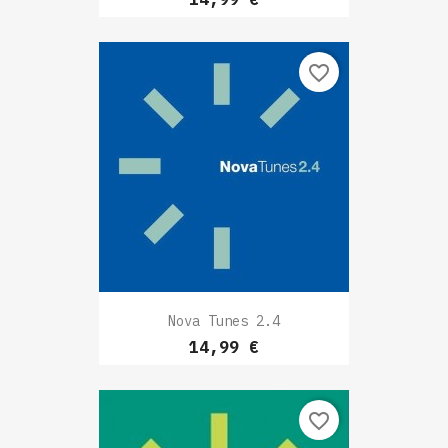
favorite_border
Nova Tunes 2.4
Prix
14,99 €
favorite_border