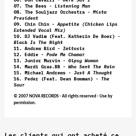
07. The Bees -
Listening Man
08. The Souljazz Orchestra -
Mista
President
09. Chin Chin -
Appetite (Chicken Lips
Extended Vocal Mix)
10. DJ Vadim (Feat. Katherin De Boer) -
Black Is The Night
11. Andrew Bird -
Imitosis
12. Eddie -
Pode Me Chamar
13. Junior Murvin -
Gipsy Woman
14. Mardi Gras.BB -
Who Sent The Rain
15. Michael Andrews -
Just A Thought
16. Peder (Feat. Dean Bowman) -
The
Sour
© 2007 NOVA RECORDS - All rights reserved - Use by
permission.
Les clients qui ont acheté ce