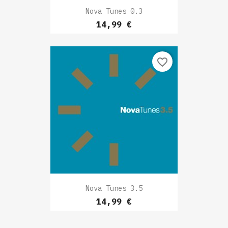
Nova Tunes 0.3
Prix
14,99 €
favorite_border
Nova Tunes 3.5
Prix
14,99 €