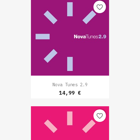
favorite_border
Nova Tunes 2.9
Prix
14,99 €
favorite_border