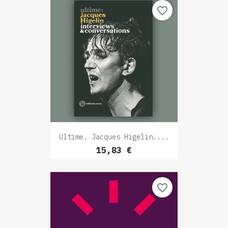
favorite_border
Ultime. Jacques Higelin....
Prix
15,83 €
favorite_border