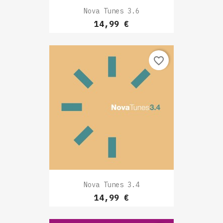
Nova Tunes 3.6
Prix
14,99 €
favorite_border
Nova Tunes 3.4
Prix
14,99 €