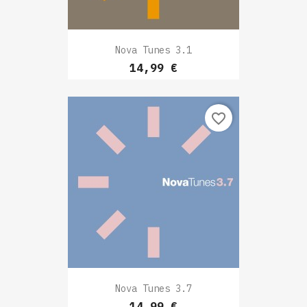
Nova Tunes 3.1
Prix
14,99 €
favorite_border
Nova Tunes 3.7
Prix
14,99 €