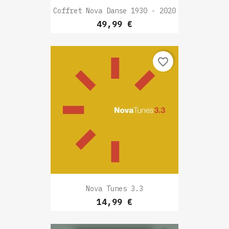
Coffret Nova Danse 1930 - 2020
Prix
49,99 €
favorite_border
Nova Tunes 3.3
Prix
14,99 €